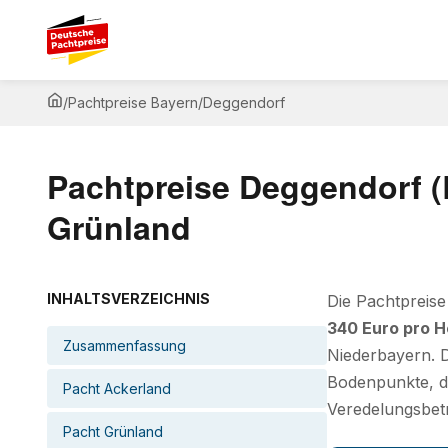
/
Pachtpreise Bayern
/
Deggendorf
Pachtpreise Deggendorf (
Grünland
INHALTSVERZEICHNIS
Die Pachtpreise
340 Euro pro H
Zusammenfassung
Niederbayern. D
Bodenpunkte, d
Pacht Ackerland
Veredelungsbetr
Pacht Grünland