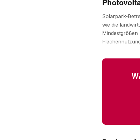
Photovolta
Solarpark-Betre
wie die landwir
Mindestgrößen (
Flächennutzungs
W