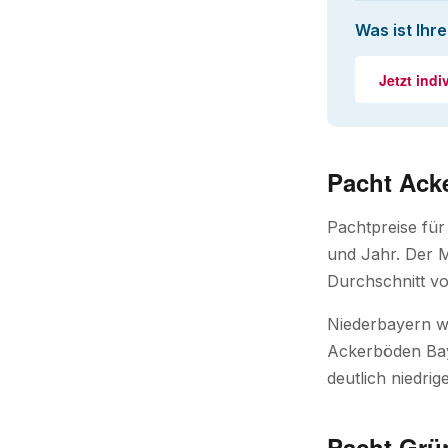
Was ist Ihr
Jetzt indi
Pacht Ack
Pachtpreise fü
und Jahr. Der M
Durchschnitt vo
Niederbayern w
Ackerböden Bay
deutlich niedrige
Pacht Grü