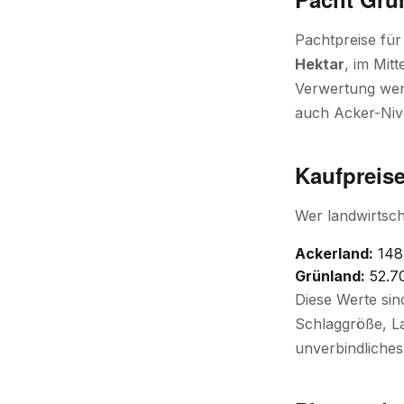
Pachtpreise fü
Hektar
, im Mitt
Verwertung weni
auch Acker-Niv
Kaufpreis
Wer landwirtsch
Ackerland:
148.
Grünland:
52.70
Diese Werte sin
Schlaggröße, La
unverbindliches